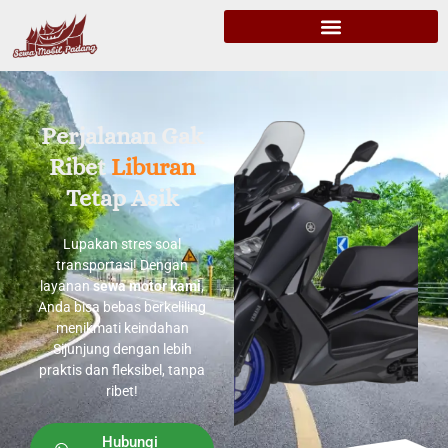
Perjalanan Gak
Ribet
Liburan
Tetap Asik
Lupakan stres soal
transportasi! Dengan
layanan
sewa motor kami
,
Anda bisa bebas berkeliling
menikmati keindahan
Sijunjung dengan lebih
praktis dan fleksibel, tanpa
ribet!
Hubungi