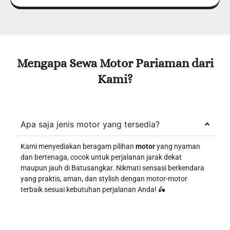
Mengapa Sewa Motor Pariaman dari
Kami?
Apa saja jenis motor yang tersedia?
Kami menyediakan beragam pilihan
motor
yang nyaman
dan bertenaga, cocok untuk perjalanan jarak dekat
maupun jauh di Batusangkar. Nikmati sensasi berkendara
yang praktis, aman, dan stylish dengan motor-motor
terbaik sesuai kebutuhan perjalanan Anda! 🛵