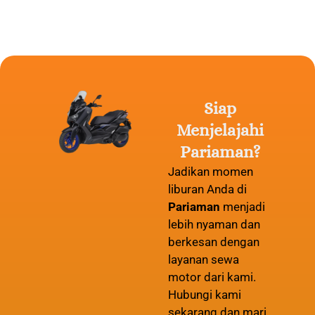
Siap
Menjelajahi
Pariaman?
Jadikan momen
liburan Anda di
Pariaman
menjadi
lebih nyaman dan
berkesan dengan
layanan sewa
motor dari kami.
Hubungi kami
sekarang dan mari