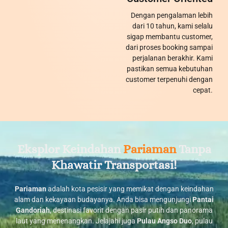
Dengan pengalaman lebih
dari 10 tahun, kami selalu
sigap membantu customer,
dari proses booking sampai
perjalanan berakhir. Kami
pastikan semua kebutuhan
customer terpenuhi dengan
cepat.
Eksplor Keindahan
Pariaman
Tanpa
Khawatir Transportasi!
Pariaman
adalah kota pesisir yang memikat dengan keindahan
alam dan kekayaan budayanya. Anda bisa mengunjungi
Pantai
Gandoriah
, destinasi favorit dengan pasir putih dan panorama
laut yang menenangkan. Jelajahi juga
Pulau Angso Duo
, pulau