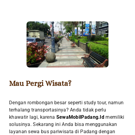
Mau Pergi Wisata?
Dengan rombongan besar seperti study tour, namun
terhalang transportasinya? Anda tidak perlu
khawatir lagi, karena
SewaMobilPadang.Id
memiliki
solusinya. Sekarang ini Anda bisa menggunakan
layanan sewa bus pariwisata di Padang dengan