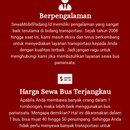
Berpengalaman
SewaMobilPadang.Id memiliki pengalaman yang sangat
baik terutama di bidang transportasi. Sejak tahun 2008
hingga saat ini, kami masih eksis dan terus berkembang
untuk menyediakan layanan transportasi kepada Anda
dengan kualitas terbaik. Jadi jangan ragu untuk
menghubungi kami jika membutuhkan layanan sewa bus
pariwisata.
Harga Sewa Bus Terjangkau
Apabila Anda membawa banyak orang dalam 1
rombongan, maka lebih baik menggunakan bus
pariwisata. Mengapa demikian? Hal ini dikarenakan dalam
1 bus, bisa muat 40 hingga 50 penumpang. Sehingga Anda
tidak perlu menyewa banyak transportasi untuk