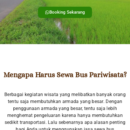
Booking Sekarang
Mengapa Harus Sewa Bus Pariwisata?
Berbagai kegiatan wisata yang melibatkan banyak orang
tentu saja membutuhkan armada yang besar. Dengan
penggunaan armada yang besar, tentu saja lebih
menghemat pengeluaran karena hanya membutuhkan
sedikit transportasi. Lalu sebenarnya apa alasan penting
bagi Anda untuk menggunakan jasa sewa bus