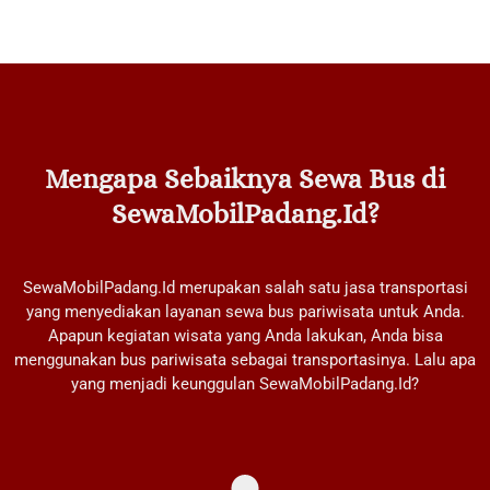
Mengapa Sebaiknya Sewa Bus di
SewaMobilPadang.Id?
SewaMobilPadang.Id merupakan salah satu jasa transportasi
yang menyediakan layanan sewa bus pariwisata untuk Anda.
Apapun kegiatan wisata yang Anda lakukan, Anda bisa
menggunakan bus pariwisata sebagai transportasinya. Lalu apa
yang menjadi keunggulan SewaMobilPadang.Id?