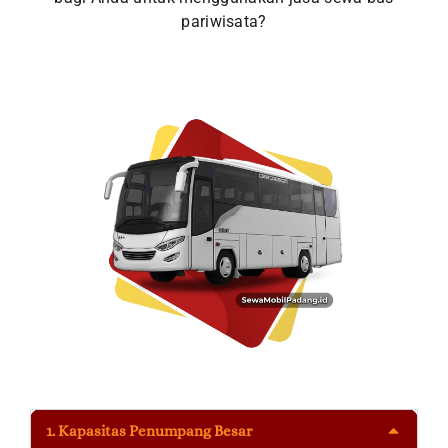
pariwisata?
1. Kapasitas Penumpang Besar