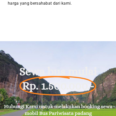
harga yang bersahabat dari kami.
Sewa bus mulai
Rp. 1.500.000.-
Hubungi Kami untuk melakukan booking sewa
mobil Bus Pariwisata padang