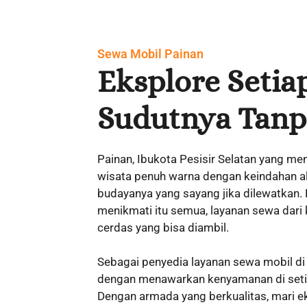
Sewa Mobil Painan
Eksplore Setia
Sudutnya Tanp
Painan, Ibukota Pesisir Selatan yang 
wisata penuh warna dengan keindahan 
budayanya yang sayang jika dilewatkan. 
menikmati itu semua, layanan sewa dari 
cerdas yang bisa diambil.
Sebagai penyedia layanan sewa mobil di 
dengan menawarkan kenyamanan di setia
Dengan armada yang berkualitas, mari e