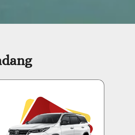
adang