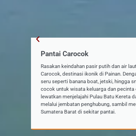
Pulau Cingkuak
Pantai
Hanya 10 menit perjalanan dari Pantai 
vitas
menawarkan pantai berpasir putih yang 
 ini
yang memikat. Selain itu, temukan jejak s
angan
benteng Portugis yang mengisahkan mas
uak
adalah perpaduan sempurna antara wisa
 khas