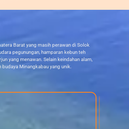
matera Barat yang masih perawan di Solok
 udara pegunungan, hamparan kebun teh
erjun yang menawan. Selain keindahan alam,
an budaya Minangkabau yang unik.