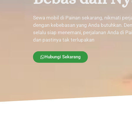
Sewa mobil di Painan sekarang, nikmati per
dengan kebebasan yang Anda butuhkan. De
selalu siap menemani, perjalanan Anda di Pa
dan pastinya tak terlupakan
Hubungi Sekarang