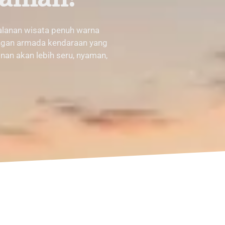
jalanan wisata penuh warna
ngan armada kendaraan yang
inan akan lebih seru, nyaman,