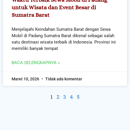
untuk Wisata dan Event Besar di
Sumatra Barat
Menjelajahi Keindahan Sumatra Barat dengan Sewa
Mobil di Padang Sumatra Barat dikenal sebagai salah
satu destinasi wisata terbaik di Indonesia. Provinsi ini
memiliki banyak tempat
BACA SELENGKAPNYA »
Maret 10, 2026
Tidak ada komentar
1
2
3
4
5