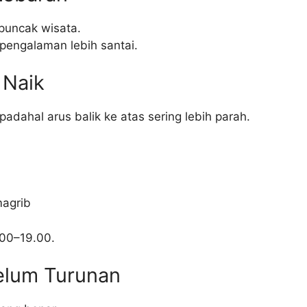
 puncak wisata.
 pengalaman lebih santai.
 Naik
adahal arus balik ke atas sering lebih parah.
0
magrib
.00–19.00.
elum Turunan