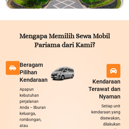
Mengapa Memilih Sewa Mobil
Pariama dari Kami?
Beragam
Pilihan
Kendaraan
Kendaraan
Terawat dan
Apapun
kebutuhan
Nyaman
perjalanan
Setiap unit
Anda – liburan
kendaraan yang
keluarga,
disewakan,
rombongan,
dilakukan
atau