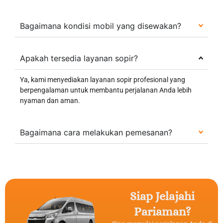
Bagaimana kondisi mobil yang disewakan?
Apakah tersedia layanan sopir?
Ya, kami menyediakan layanan sopir profesional yang
berpengalaman untuk membantu perjalanan Anda lebih
nyaman dan aman.
Bagaimana cara melakukan pemesanan?
Siap Jelajahi
Pariaman?