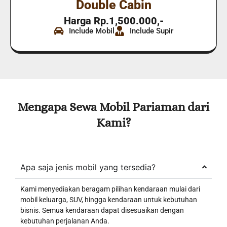
Double Cabin
Harga Rp.1,500.000,-
Include Mobil
Include Supir
Mengapa Sewa Mobil Pariaman dari
Kami?
Apa saja jenis mobil yang tersedia?
Kami menyediakan beragam pilihan kendaraan mulai dari
mobil keluarga, SUV, hingga kendaraan untuk kebutuhan
bisnis. Semua kendaraan dapat disesuaikan dengan
kebutuhan perjalanan Anda.