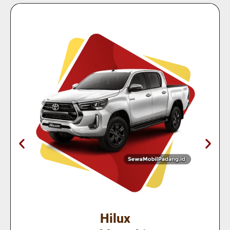
Hilux