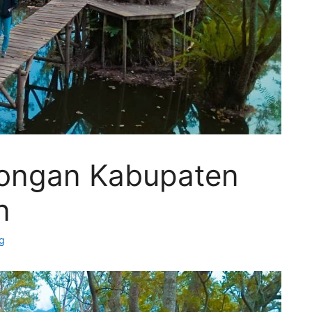
congan Kabupaten
n
g