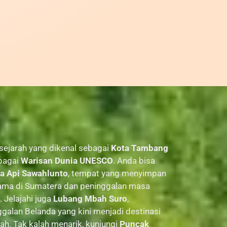
sejarah yang dikenal sebagai
Kota Tambang
ebagai
Warisan Dunia UNESCO
. Anda bisa
a Api Sawahlunto
, tempat yang menyimpan
tama di Sumatera dan peninggalan masa
 Jelajahi juga
Lubang Mbah Suro
,
alan Belanda yang kini menjadi destinasi
ah. Tak kalah menarik, kunjungi
Puncak