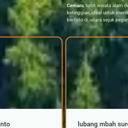
Cemara
, spot wisata alam 
ketinggian, ideal untuk men
berfoto di udara sejuk pegu
puncak cemara