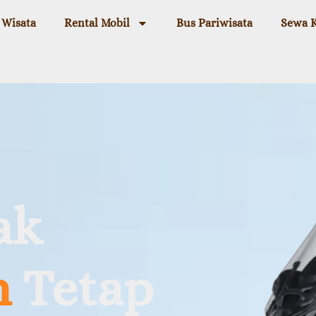
 Wisata
Rental Mobil
Bus Pariwisata
Sewa 
ak
n
Tetap