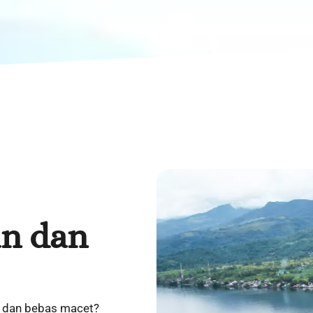
n dan
u dan bebas macet?