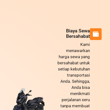
Biaya Sewa
Bersahabat
Kami
menawarkan
harga sewa yang
bersahabat untuk
setiap kebutuhan
transportasi
Anda. Sehingga,
Anda bisa
menikmati
perjalanan seru
tanpa membuat