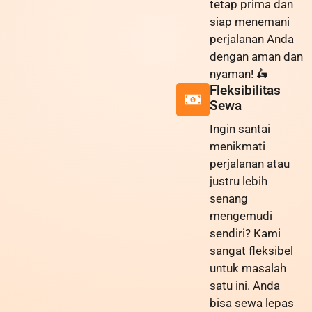
tetap prima dan
siap menemani
perjalanan Anda
dengan aman dan
nyaman! 🛵
Fleksibilitas
Sewa
Ingin santai
menikmati
perjalanan atau
justru lebih
senang
mengemudi
sendiri? Kami
sangat fleksibel
untuk masalah
satu ini. Anda
bisa sewa lepas