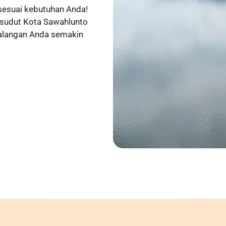
esuai kebutuhan Anda!
p sudut Kota Sawahlunto
tualangan Anda semakin