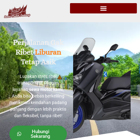
Perjalanan Gak
Ribet
Liburan
Tetap Asik
Lupakan stres soal
transportasi! Dengan
layanan
sewa motor kami
,
Anda bisa bebas berkeliling
menikmati keindahan padang
panjang dengan lebih praktis
dan fleksibel, tanpa ribet!
Hubungi
Sekarang