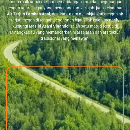
spot terbaik untuk melihat pemandangan kota dan pegunungan
dengan udara segar yang menenangkan. Jelajahi juga keindahan
Air Terjun Lembah Anai
, destinasi alam menakjubkan dengan air
terjun megah di tengah pepohonan hijau. Tak kalah menarik,
kunjungi
Masjid Asasi Sigando
, salah satu masjid tertua di
Minangkabau yang memancarkan nilai sejarah dan arsitektur
tradisional yang menawan.