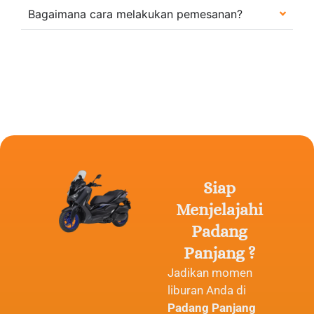
Bagaimana cara melakukan pemesanan?
Siap
Menjelajahi
Padang
Pa
n
jang
?
Jadikan momen
liburan Anda di
Padang Panjang