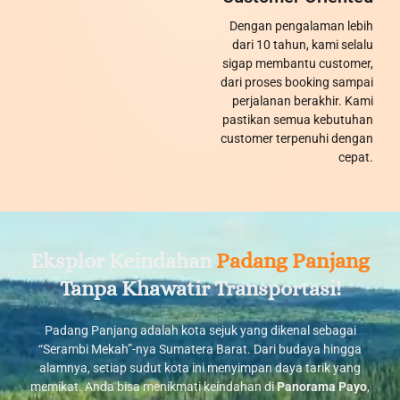
Dengan pengalaman lebih
dari 10 tahun, kami selalu
sigap membantu customer,
dari proses booking sampai
perjalanan berakhir. Kami
pastikan semua kebutuhan
customer terpenuhi dengan
cepat.
Eksplor Keindahan
Padang Panjang
Tanpa Khawatir Transportasi!
Padang Panjang adalah kota sejuk yang dikenal sebagai
“Serambi Mekah”-nya Sumatera Barat. Dari budaya hingga
alamnya, setiap sudut kota ini menyimpan daya tarik yang
memikat. Anda bisa menikmati keindahan di
Panorama Payo
,