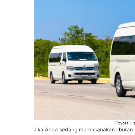
Toyota Hia
Jika Anda sedang merencanakan liburan 