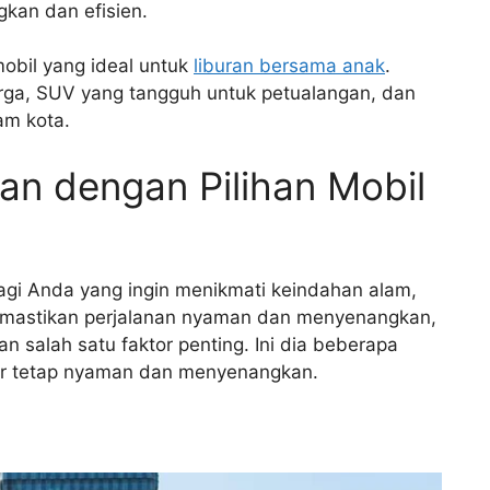
kan dan efisien.
mobil yang ideal untuk
liburan bersama anak
.
rga, SUV yang tangguh untuk petualangan, dan
lam kota.
n dengan Pilihan Mobil
bagi Anda yang ingin menikmati keindahan alam,
memastikan perjalanan nyaman dan menyenangkan,
 salah satu faktor penting. Ini dia beberapa
agar tetap nyaman dan menyenangkan.