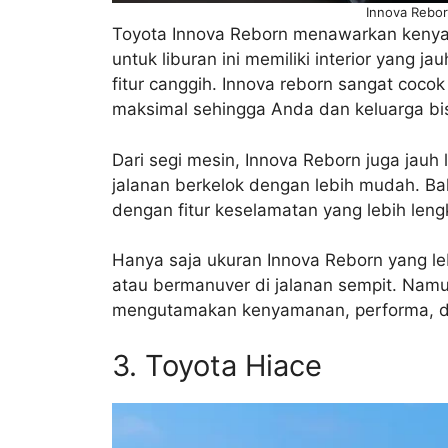
Innova Rebo
Toyota Innova Reborn menawarkan kenya
untuk liburan ini memiliki interior yang 
fitur canggih. Innova reborn sangat coc
maksimal sehingga Anda dan keluarga bis
Dari segi mesin, Innova Reborn juga jau
jalanan berkelok dengan lebih mudah. Bah
dengan fitur keselamatan yang lebih len
Hanya saja ukuran Innova Reborn yang leb
atau bermanuver di jalanan sempit. Namu
mengutamakan kenyamanan, performa, da
3. Toyota Hiace