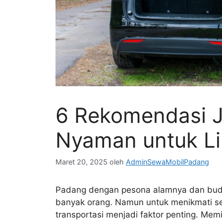
6 Rekomendasi J
Nyaman untuk Li
Maret 20, 2025
oleh
AdminSewaMobilPadang
Padang dengan pesona alamnya dan buda
banyak orang. Namun untuk menikmati s
transportasi menjadi faktor penting. Memi