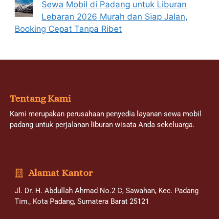
Sewa Mobil di Padang untuk Liburan
Lebaran 2026 Murah dan Siap Jalan,
Booking Cepat Tanpa Ribet
Tentang Kami
Kami merupakan perusahaan penyedia layanan sewa mobil
padang untuk perjalanan liburan wisata Anda sekeluarga.
Alamat Kantor
Jl. Dr. H. Abdullah Ahmad No.2 C, Sawahan, Kec. Padang
Tim., Kota Padang, Sumatera Barat 25121