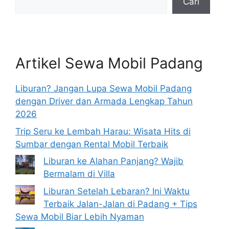
Cari
Artikel Sewa Mobil Padang
Liburan? Jangan Lupa Sewa Mobil Padang
dengan Driver dan Armada Lengkap Tahun
2026
Trip Seru ke Lembah Harau: Wisata Hits di
Sumbar dengan Rental Mobil Terbaik
Liburan ke Alahan Panjang? Wajib
Bermalam di Villa
Liburan Setelah Lebaran? Ini Waktu
Terbaik Jalan-Jalan di Padang + Tips
Sewa Mobil Biar Lebih Nyaman