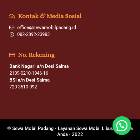
Kontak & Media Sosial
office@sewamobilpadang.id
082-2892-23983
No. Rekening
Bank Nagari a/n Desi Salma
2109-0210-1946-16
BSI a/n Desi Salma
720-3510-092
© Sewa Mobil Padang • Layanan Sewa Mobil Liburan Wisata
Anda • 2022