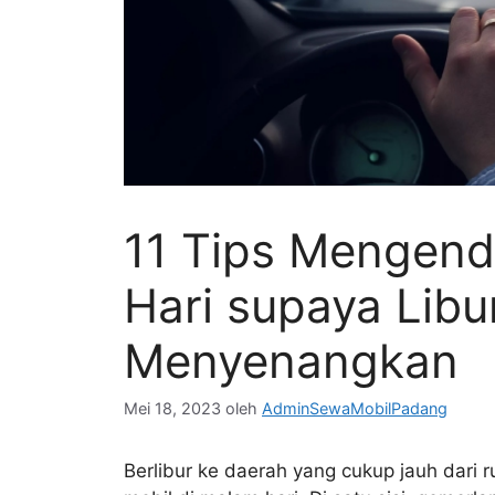
11 Tips Mengend
Hari supaya Lib
Menyenangkan
Mei 18, 2023
oleh
AdminSewaMobilPadang
Berlibur ke daerah yang cukup jauh dar