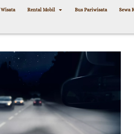
 Wisata
Rental Mobil
Bus Pariwisata
Sewa 