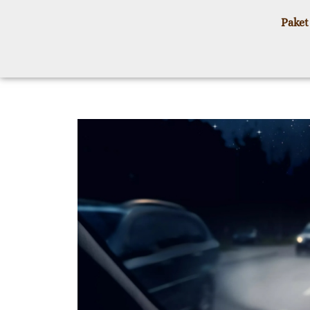
Paket