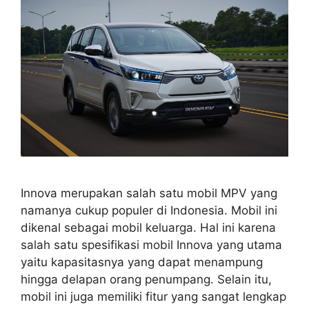
Innova merupakan salah satu mobil MPV yang
namanya cukup populer di Indonesia. Mobil ini
dikenal sebagai mobil keluarga. Hal ini karena
salah satu spesifikasi mobil Innova yang utama
yaitu kapasitasnya yang dapat menampung
hingga delapan orang penumpang. Selain itu,
mobil ini juga memiliki fitur yang sangat lengkap