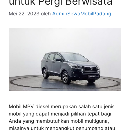
untuk Pergi Berwisata
Mei 22, 2023
oleh
AdminSewaMobilPadang
Mobil MPV diesel merupakan salah satu jenis
mobil yang dapat menjadi pilihan tepat bagi
Anda yang membutuhkan mobil multiguna,
misalnya untuk mengangkut penumpang atau