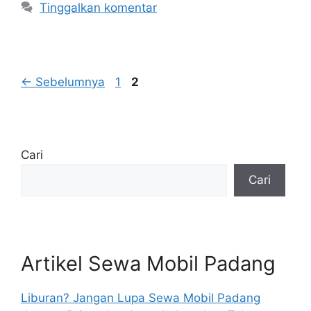
Tinggalkan komentar
←
Sebelumnya
1
2
Cari
Cari
Artikel Sewa Mobil Padang
Liburan? Jangan Lupa Sewa Mobil Padang