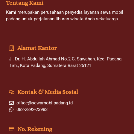
Tentang Kami
Kami merupakan perusahaan penyedia layanan sewa mobil
padang untuk perjalanan liburan wisata Anda sekeluarga.
Alamat Kantor
Jl. Dr. H. Abdullah Ahmad No.2 C, Sawahan, Kec. Padang
Tim., Kota Padang, Sumatera Barat 25121
Kontak & Media Sosial
office@sewamobilpadang.id
082-2892-23983
No. Rekening