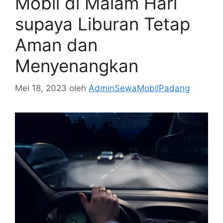
Mobil di Malam Hari
supaya Liburan Tetap
Aman dan
Menyenangkan
Mei 18, 2023
oleh
AdminSewaMobilPadang