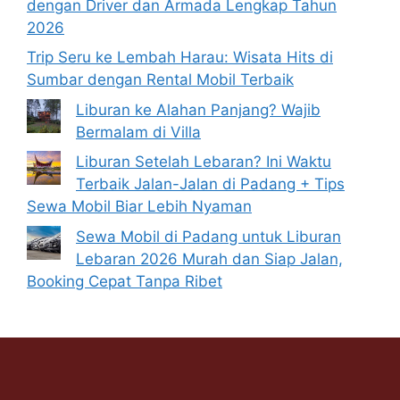
dengan Driver dan Armada Lengkap Tahun
2026
Trip Seru ke Lembah Harau: Wisata Hits di
Sumbar dengan Rental Mobil Terbaik
Liburan ke Alahan Panjang? Wajib
Bermalam di Villa
Liburan Setelah Lebaran? Ini Waktu
Terbaik Jalan-Jalan di Padang + Tips
Sewa Mobil Biar Lebih Nyaman
Sewa Mobil di Padang untuk Liburan
Lebaran 2026 Murah dan Siap Jalan,
Booking Cepat Tanpa Ribet