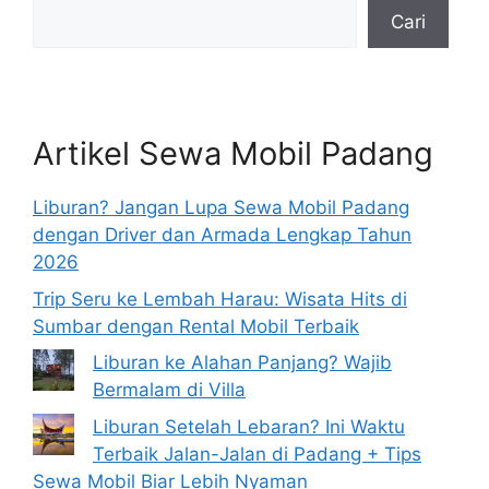
Cari
Artikel Sewa Mobil Padang
Liburan? Jangan Lupa Sewa Mobil Padang
dengan Driver dan Armada Lengkap Tahun
2026
Trip Seru ke Lembah Harau: Wisata Hits di
Sumbar dengan Rental Mobil Terbaik
Liburan ke Alahan Panjang? Wajib
Bermalam di Villa
Liburan Setelah Lebaran? Ini Waktu
Terbaik Jalan-Jalan di Padang + Tips
Sewa Mobil Biar Lebih Nyaman