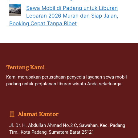
Sewa Mobil di Padang untuk Liburan
Lebaran 2026 Murah dan Siap Jalan,
Booking Cepat Tanpa Ribet
Tentang Kami
Kami merupakan perusahaan penyedia layanan sewa mobil
padang untuk perjalanan liburan wisata Anda sekeluarga.
Alamat Kantor
Jl. Dr. H. Abdullah Ahmad No.2 C, Sawahan, Kec. Padang
Tim., Kota Padang, Sumatera Barat 25121