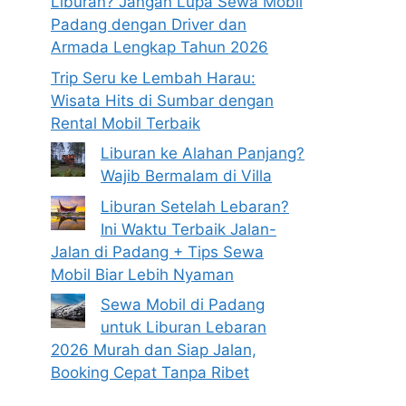
Liburan? Jangan Lupa Sewa Mobil
Padang dengan Driver dan
Armada Lengkap Tahun 2026
Trip Seru ke Lembah Harau:
Wisata Hits di Sumbar dengan
Rental Mobil Terbaik
Liburan ke Alahan Panjang?
Wajib Bermalam di Villa
Liburan Setelah Lebaran?
Ini Waktu Terbaik Jalan-
Jalan di Padang + Tips Sewa
Mobil Biar Lebih Nyaman
Sewa Mobil di Padang
untuk Liburan Lebaran
2026 Murah dan Siap Jalan,
Booking Cepat Tanpa Ribet