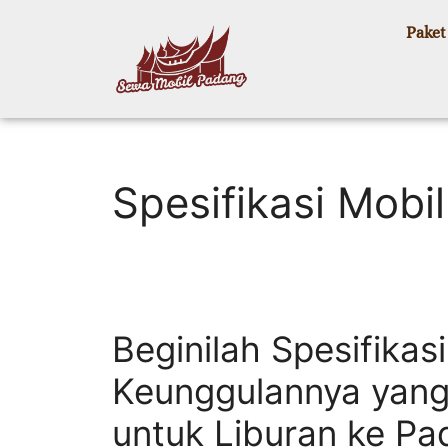
Paket
Spesifikasi Mobi
Beginilah Spesifikas
Keunggulannya yan
untuk Liburan ke P