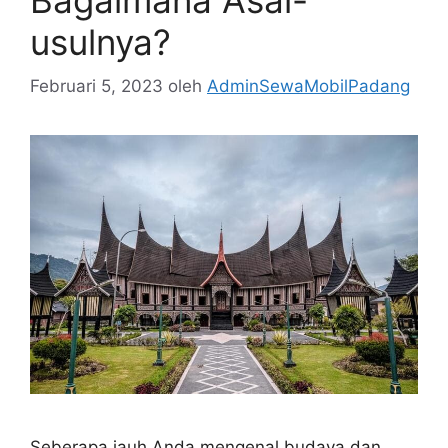
usulnya?
Februari 5, 2023
oleh
AdminSewaMobilPadang
Seberapa jauh Anda mengenal budaya dan