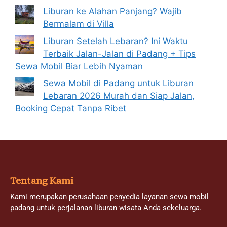
Liburan ke Alahan Panjang? Wajib
Bermalam di Villa
Liburan Setelah Lebaran? Ini Waktu
Terbaik Jalan-Jalan di Padang + Tips
Sewa Mobil Biar Lebih Nyaman
Sewa Mobil di Padang untuk Liburan
Lebaran 2026 Murah dan Siap Jalan,
Booking Cepat Tanpa Ribet
Tentang Kami
Kami merupakan perusahaan penyedia layanan sewa mobil
padang untuk perjalanan liburan wisata Anda sekeluarga.